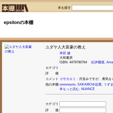
本を探す
epsilonの本棚
ユダヤ人大富豪の教え
本田 健
大和書房
ISBN: 4479790764
紀伊國屋
,
Ama
カテゴリ
評 価
コメント
コサカエミ :
月並みですが、勇気を
他の本棚
unnonouno
,
SAKAMO＠起業
,
うず
本もっと読む
,
NUANCE
カテゴリ
評 価