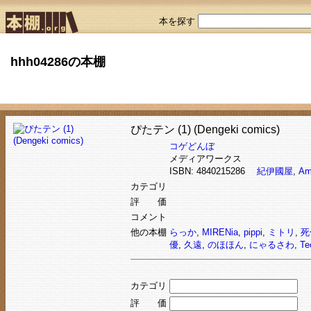
本を探す
hhh04286の本棚
ぴたテン (1) (Dengeki comics)
コゲどんぼ
メディアワークス
ISBN: 4840215286
紀伊國屋
,
Am
カテゴリ
評 価
コメント
他の本棚
らっか
,
MIRENia
,
pippi
,
ミトリ
,
死
優
,
久遠
,
のほほん
,
にゃるさわ
,
Te
カテゴリ
評 価