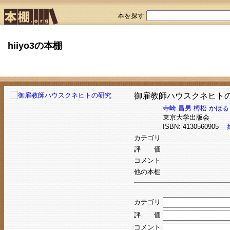
本を探す
hiiyo3の本棚
御雇教師ハウスクネヒト
寺崎 昌男
榑松 かほる
東京大学出版会
ISBN: 4130560905
カテゴリ
評 価
コメント
他の本棚
カテゴリ
評 価
コメント