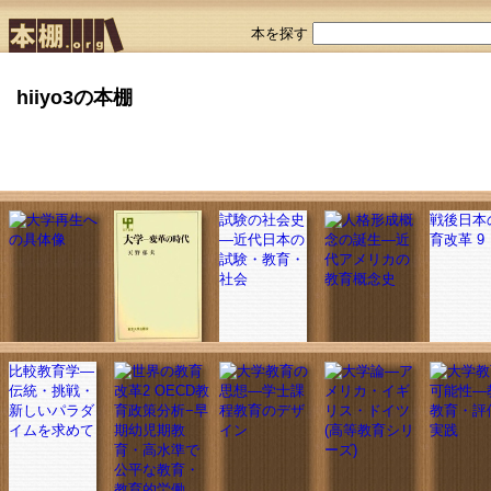
本を探す
hiiyo3の本棚
試験の社会史
戦後日本
―近代日本の
育改革 9
試験・教育・
社会
比較教育学―
伝統・挑戦・
新しいパラダ
イムを求めて