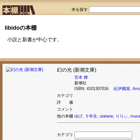
本を探す
libidoの本棚
小説と新書が中心です。
幻の光 (新潮文庫)
宮本 輝
新潮社
ISBN: 4101307016
紀伊國屋
,
Ama
カテゴリ
評 価
コメント
他の本棚
ゆげ
,
５年生
,
utatane
,
りりぃ
,
musa
カテゴリ