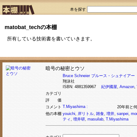
本を探す
matobat_techの本棚
所有している技術書を書いていきます。
暗号の秘密とウソ
Bruce Schneier
ブルース・シュナイアー
翔泳社
ISBN: 4881359967
紀伊國屋
,
Amazon
,
カテゴリ
評 価
T.Miyashima :
コメント
20年前と
他の本棚
youichi
,
岸リトル
,
雑食
,
増井
,
sanpei
,
mo
ティ
,
増井研
,
masuilab
,
T.Miyashima