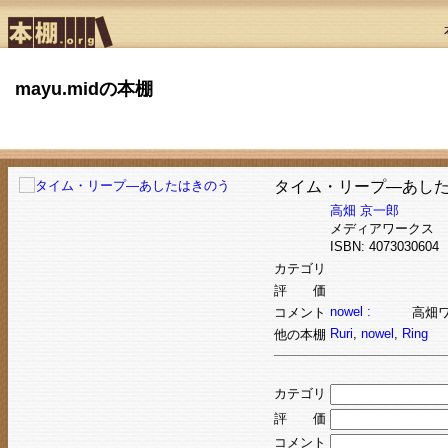
mayu.midの本棚
タイム・リープ―あし
高畑 京一郎
メディアワークス
ISBN: 407303060
カテゴリ
評 価
nowel :
コメント
高畑
Ruri
,
nowel
,
Ring
他の本棚
カテゴリ
評 価
コメント