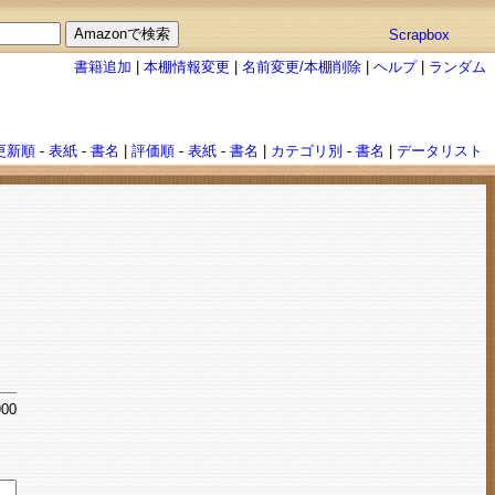
Scrapbox
書籍追加
|
本棚情報変更
|
名前変更/本棚削除
|
ヘルプ
|
ランダム
更新順
-
表紙
-
書名
|
評価順
-
表紙
-
書名
|
カテゴリ別
-
書名
|
データリスト
900