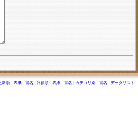
更新順
-
表紙
-
書名
|
評価順
-
表紙
-
書名
|
カテゴリ別
-
書名
|
データリスト