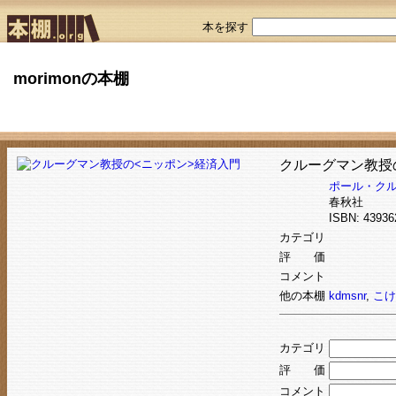
本を探す
morimonの本棚
クルーグマン教授
ポール・ク
春秋社
ISBN: 439
カテゴリ
評 価
コメント
他の本棚
kdmsnr
,
こけ
カテゴリ
評 価
コメント