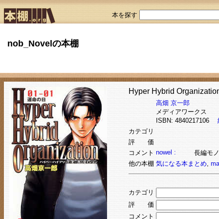
本を探す
nob_Novelの本棚
Hyper Hybrid Organiz
高畑 京一郎
メディアワークス
ISBN: 4840217106
カテゴリ
評 価
nowel :
コメント
長編モ
他の本棚
気になる本まとめ
,
ma
カテゴリ
評 価
コメント