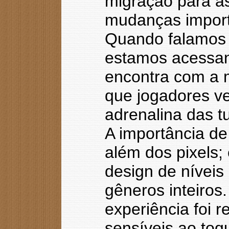
migração para as
mudanças importa
Quando falamos 
estamos acessan
encontra com a 
que jogadores v
adrenalina das 
A importância de
além dos pixels;
design de níveis
gêneros inteiros
experiência foi r
sensíveis ao toq