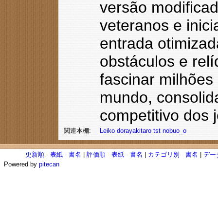
versão modificad
veteranos e inic
entrada otimizad
obstáculos e rel
fascinar milhões
mundo, consolid
competitivo dos 
関連本棚:
Leiko
dorayakitaro
tst
nobuo_o
更新順
-
表紙
-
書名
|
評価順
-
表紙
-
書名
|
カテゴリ別
-
書名
|
デー
Powered by
pitecan