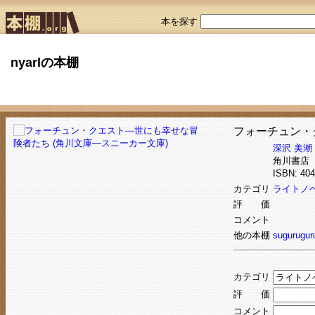
本を探す
nyarlの本棚
フォーチュン・
深沢 美潮
角川書店
ISBN: 4
カテゴリ
ライトノベ
評 価
コメント
他の本棚
sugurugur
カテゴリ
評 価
コメント