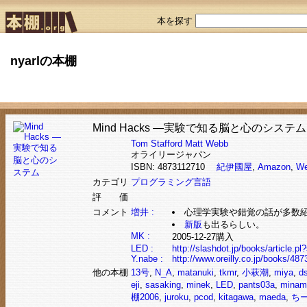
本を探す
nyarlの本棚
Mind Hacks ―実験で知る脳と心のシステム
Tom Stafford
Matt Webb
オライリージャパン
ISBN: 4873112710
紀伊國屋
,
Amazon
,
We
カテゴリ
プログラミング言語
評 価
コメント
増井 :
心理学実験や錯覚の話が多数
新版
も出るらしい。
MK :
2005-12-27購入
LED :
http://slashdot.jp/books/article.
Y.nabe :
http://www.oreilly.co.jp/books/48
他の本棚
13号
,
N_A
,
matanuki
,
tkmr
,
小萩潮
,
miya
,
d
eji
,
sasaking
,
minek
,
LED
,
pants03a
,
minam
棚2006
,
juroku
,
pcod
,
kitagawa
,
maeda
,
ち