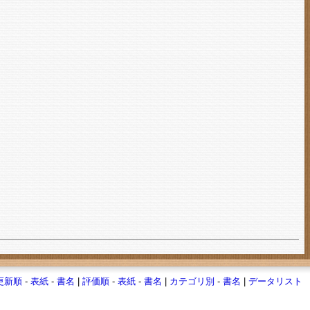
更新順
-
表紙
-
書名
|
評価順
-
表紙
-
書名
|
カテゴリ別
-
書名
|
データリスト