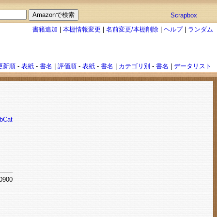
Scrapbox
書籍追加
|
本棚情報変更
|
名前変更/本棚削除
|
ヘルプ
|
ランダム
更新順
-
表紙
-
書名
|
評価順
-
表紙
-
書名
|
カテゴリ別
-
書名
|
データリスト
bCat
+0900