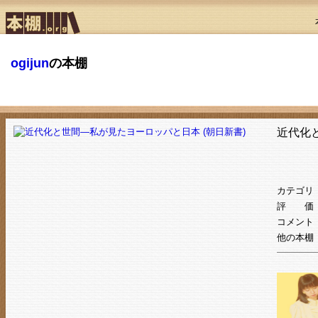
ogijun
の本棚
近代化
カテゴリ
評 価
コメント
他の本棚