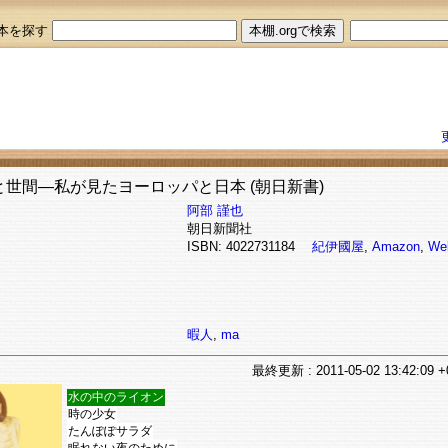
本を探す
と世間―私が見たヨーロッパと日本 (朝日新書)
阿部 謹也
朝日新聞社
ISBN: 4022731184
紀伊國屋
,
Amazon
,
We
暇人
,
ma
最終
更新
: 2011-05-02 13:42:09 
水の中のライオン
時の少女
たんぽぽサラダ