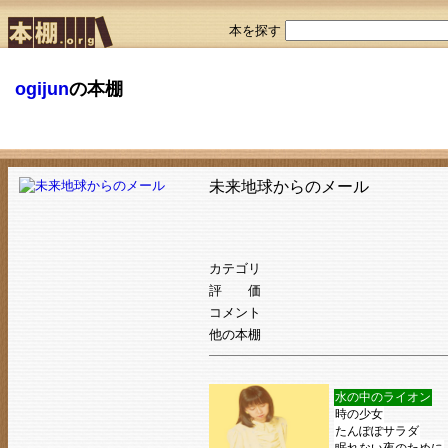
本を探す
ogijun
の本棚
未来地球からのメール
カテゴリ
評 価
コメント
他の本棚
水の中のライオン
時の少女
たんぽぽサラダ