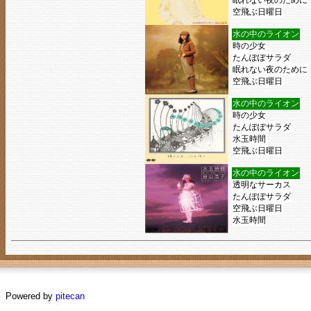
眠れない夜のために
空飛ぶ日曜日
水の中のライオン
時の少女
たんぽぽサラダ
眠れない夜のために
空飛ぶ日曜日
水の中のライオン
時の少女
たんぽぽサラダ
水玉時間
空飛ぶ日曜日
水の中のライオン
透明なサーカス
たんぽぽサラダ
空飛ぶ日曜日
水玉時間
Powered by
pitecan