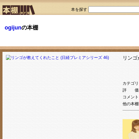
本を探す
ogijun
の本棚
リンゴ
カテゴリ
評 価
コメント
他の本棚