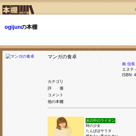
ogijun
の本棚
マンガの食卓
南 信長
エヌテ
ISBN:
カテゴリ
評 価
コメント
他の本棚
水の中のライオン
時の少女
たんぽぽサラダ