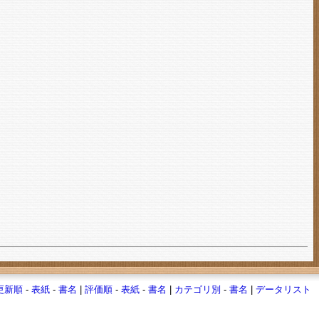
更新順
-
表紙
-
書名
|
評価順
-
表紙
-
書名
|
カテゴリ別
-
書名
|
データリスト