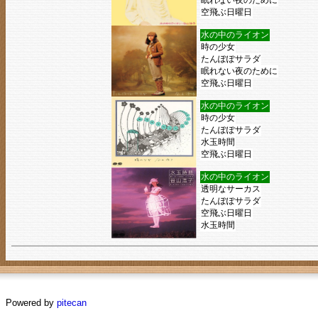
眠れない夜のために
空飛ぶ日曜日
水の中のライオン
時の少女
たんぽぽサラダ
眠れない夜のために
空飛ぶ日曜日
水の中のライオン
時の少女
たんぽぽサラダ
水玉時間
空飛ぶ日曜日
水の中のライオン
透明なサーカス
たんぽぽサラダ
空飛ぶ日曜日
水玉時間
Powered by
pitecan