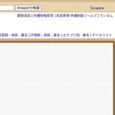
Scrapbox
書籍追加
|
本棚情報変更
|
名前変更/本棚削除
|
ヘルプ
|
ランダム
更新順
-
表紙
-
書名
|
評価順
-
表紙
-
書名
|
カテゴリ別
-
書名
|
データリスト