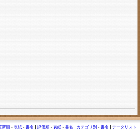
更新順
-
表紙
-
書名
|
評価順
-
表紙
-
書名
|
カテゴリ別
-
書名
|
データリスト