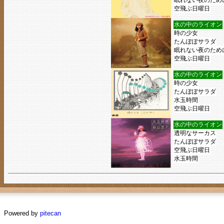
眠れない夜のため
空飛ぶ日曜日
水の中のライオン
時の少女
たんぽぽサラダ
眠れない夜のため
空飛ぶ日曜日
水の中のライオン
時の少女
たんぽぽサラダ
水玉時間
空飛ぶ日曜日
水の中のライオン
透明なサーカス
たんぽぽサラダ
空飛ぶ日曜日
水玉時間
Powered by
pitecan