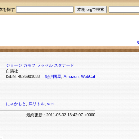
本を探す
ジョージ ガモフ
ラッセル スタナード
白揚社
ISBN: 4826901038
紀伊國屋
,
Amazon
,
WebCat
にゃかもと
,
岸リトル
,
veri
最終
更新
: 2011-05-02 13:42:07 +0900