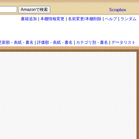
Scrapbox
書籍追加
|
本棚情報変更
|
名前変更/本棚削除
|
ヘルプ
|
ランダム
更新順
-
表紙
-
書名
|
評価順
-
表紙
-
書名
|
カテゴリ別
-
書名
|
データリスト