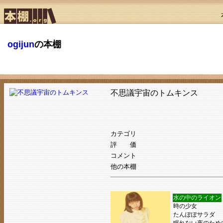
ogijun
の本棚
不思議宇宙のトムキンス
カテゴリ
評 価
コメント
他の本棚
水の中のライオン
時の少女
たんぽぽサラダ