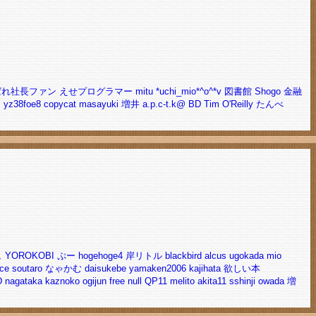
ばれ社長ファン
えせプログラマー
mitu
*uchi_mio*^o^*v 図書館
Shogo
金融
ー
yz38foe8
copycat
masayuki
増井
a.p.c-t.k@
BD
Tim O'Reilly
たんべ
ュ
YOROKOBI
ぷー
hogehoge4
岸リトル
blackbird
alcus
ugokada
mio
ice
soutaro
なゃかむ
daisukebe
yamaken2006
kajihata
欲しい本
D
nagataka
kaznoko
ogijun
free
null
QP11
melito
akita11
sshinji
owada
増