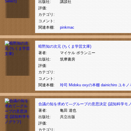
出版社:
講談社
評価:
カテゴリ:
コメント:
関連本棚:
pinkmac
暗黙知の次元 (ちくま学芸文庫)
著者:
マイケル ポランニー
出版社:
筑摩書房
評価:
カテゴリ:
コメント:
関連本棚:
玲司
Midoku
oxyの本棚
dainichiro
ユキノ
合議の知を求めて―グループの意思決定 (認知科学モノ
著者:
亀田 達也
出版社:
共立出版
評価:
カテゴリ: