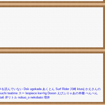
んな本を読んでいない
Dsk
ugokada
あくとん
Surf Rider
川崎
ktusij
かえさんの
suchi
teatime
スー
leopiece
kw+hg
Dooon
えぴふりゃあの本棚
ぺんぺん
ta6
岸リトル
nobuo_o
nekobato
増井