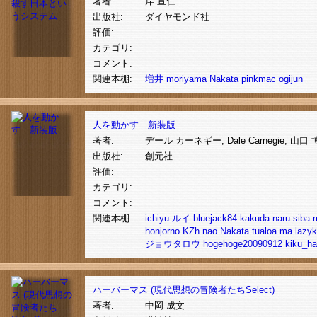
著者:
岸 宣仁
出版社:
ダイヤモンド社
評価:
カテゴリ:
コメント:
関連本棚:
増井
moriyama
Nakata
pinkmac
ogijun
人を動かす 新装版
著者:
デール カーネギー, Dale Carnegie, 山口 
出版社:
創元社
評価:
カテゴリ:
コメント:
関連本棚:
ichiyu
ルイ
bluejack84
kakuda
naru
siba
honjorno
KZh
nao
Nakata
tualoa
ma
lazyk
ジョウタロウ
hogehoge20090912
kiku_ha
ハーバーマス (現代思想の冒険者たちSelect)
著者:
中岡 成文