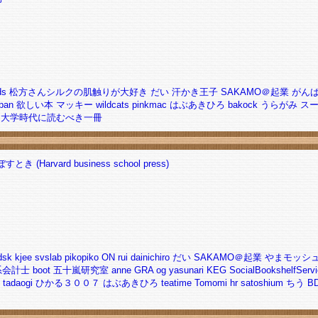
ds
松方さんシルクの肌触りが大好き
だい
汗かき王子
SAKAMO＠起業
がん
apan
欲しい本
マッキー
wildcats
pinkmac
はぶあきひろ
bakock
うらがみ
ス
大学時代に読むべき一冊
ard business school press)
dsk
kjee
svslab
pikopiko
ON
rui
dainichiro
だい
SAKAMO＠起業
やまモッシ
系会計士
boot
五十嵐研究室
anne
GRA
og
yasunari
KEG
SocialBookshelfServ
tadaogi
ひかる３００７
はぶあきひろ
teatime
Tomomi
hr
satoshium
ちう
B