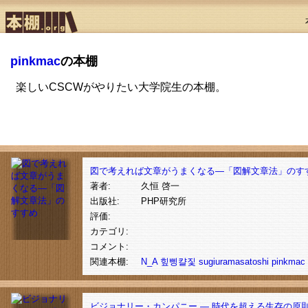
pinkmac
の本棚
楽しいCSCWがやりたい大学院生の本棚。
図で考えれば文章がうまくなる―「図解文章法」のす
著者:
久恒 啓一
出版社:
PHP研究所
評価:
カテゴリ:
コメント:
関連本棚:
N_A
힢삥캴짗
sugiuramasatoshi
pinkmac
ビジョナリー・カンパニー ― 時代を超える生存の原