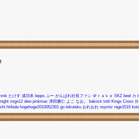
博
mmk
たけす
成功本
lepps
ぷー
がんばれ社長ファン
＠ｔａｋｅ
SKZ
beel
カ
night
virgo12
dew
pinkmac
津田勝仁
よこ
なお。
bakock
totti
Kings Cross
分
shi
ht4oda
hogehoge2010052301
go.tekuteku
おれおれ
noymiz
rage1515
kot