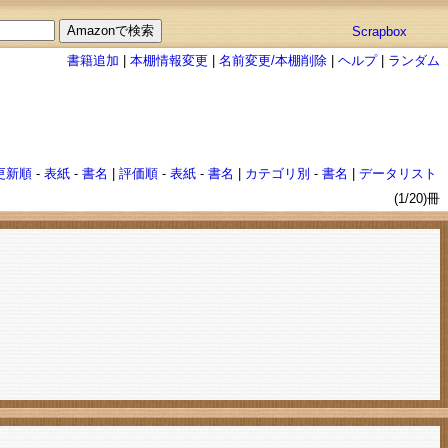
Scrapbox
書籍追加
|
本棚情報変更
|
名前変更/本棚削除
|
ヘルプ
|
ランダム
更新順
-
表紙
-
書名
|
評価順
-
表紙
-
書名
|
カテゴリ別
-
書名
|
データリスト
(1/20)冊