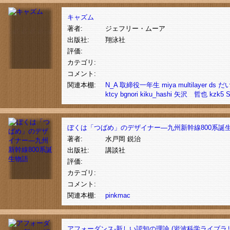
キャズム
著者:
ジェフリー・ムーア
出版社:
翔泳社
評価:
カテゴリ:
コメント:
関連本棚:
N_A
取締役一年生
miya
multilayer
ds
だ
ktcy
bgnori
kiku_hashi
矢沢 哲也
kzk5
ぼくは「つばめ」のデザイナー―九州新幹線800系誕
著者:
水戸岡 鋭治
出版社:
講談社
評価:
カテゴリ:
コメント:
関連本棚:
pinkmac
アフォーダンス-新しい認知の理論 (岩波科学ライブラリー 