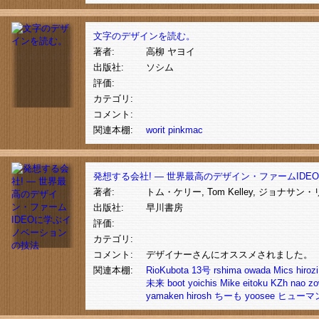
文字のデザインを読む。
著者:
高柳 ヤヨイ
出版社:
ソシム
評価:
カテゴリ:
コメント:
関連本棚:
worit
pinkmac
発想する会社! ― 世界最高のデザイン・ファームID
著者:
トム・ケリー, Tom Kelley, ジョナサン・リット
出版社:
早川書房
評価:
カテゴリ:
コメント:
デザイナーさんにオススメされました。
関連本棚:
RioKubota
13号
rshima
owada
Mics
hirozi
未来
boot
yoichis
Mike
eitoku
KZh
nao
zo
yamaken
hirosh
ちーも
yoosee
ヒューマン