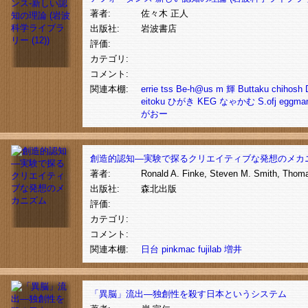
著者:
佐々木 正人
出版社:
岩波書店
評価:
カテゴリ:
コメント:
関連本棚:
errie
tss
Be-h@us
m
輝
Buttaku
chihosh
eitoku
ひがき
KEG
なゃかむ
S.ofj
eggma
がおー
創造的認知―実験で探るクリエイティブな発想のメカ
著者:
Ronald A. Finke, Steven M. Smith, Thom
出版社:
森北出版
評価:
カテゴリ:
コメント:
関連本棚:
日台
pinkmac
fujilab
増井
「異脳」流出―独創性を殺す日本というシステム