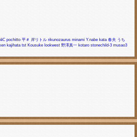
NiC
pochitto
平＃
岸リトル
rikunozaurus
minami
Y.nabe
kata
春夫
うち
ken
kajihata
tst
Kousuke
lookwest
野澤真一
kotaro
stonechild-3
musao3