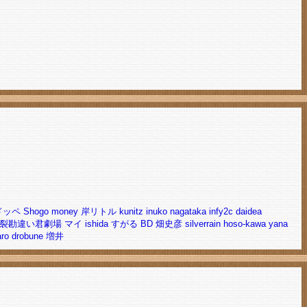
ドッペ
Shogo
money
岸リトル
kunitz
inuko
nagataka
infy2c
daidea
裂勘違い君劇場
マイ
ishida
すがる
BD
畑史彦
silverrain
hoso-kawa
yana
aro
drobune
増井