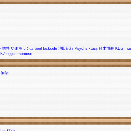
い
増井
やまモッシュ
beel
lockcole
池田紀行
Psychs
ktusij
鈴木博毅
KEG
mus
SKZ
ogijun
momose
生物語
(12))