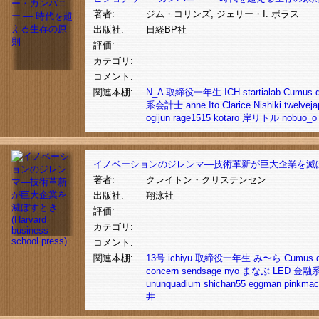
著者:
ジム・コリンズ, ジェリー・I. ポラス
出版社:
日経BP社
評価:
カテゴリ:
コメント:
関連本棚:
N_A
取締役一年生
ICH
startialab
Cumus
系会計士
anne
Ito
Clarice
Nishiki
twelvej
ogijun
rage1515
kotaro
岸リトル
nobuo_o
イノベーションのジレンマ―技術革新が巨大企業を滅ぼすとき (Harv
著者:
クレイトン・クリステンセン
出版社:
翔泳社
評価:
カテゴリ:
コメント:
関連本棚:
13号
ichiyu
取締役一年生
み〜ら
Cumus
concern
sendsage
nyo
まなぶ
LED
金融
ununquadium
shichan55
eggman
pinkmac
井