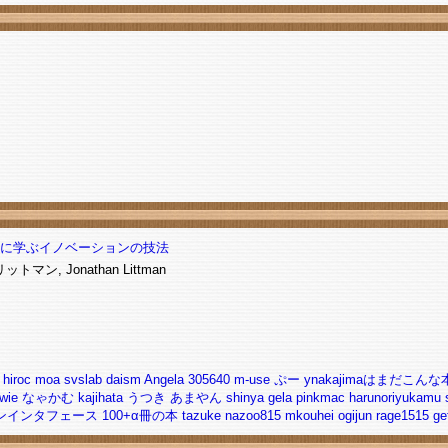
EOに学ぶイノベーションの技法
マン, Jonathan Littman
hiroc
moa
svslab
daism
Angela
305640
m-use
ぷー
ynakajimaはまだこ
wie
なゃかむ
kajihata
うつき
あまやん
shinya
gela
pinkmac
harunoriyukamu
インタフェース 100+α冊の本
tazuke
nazoo815
mkouhei
ogijun
rage1515
ge