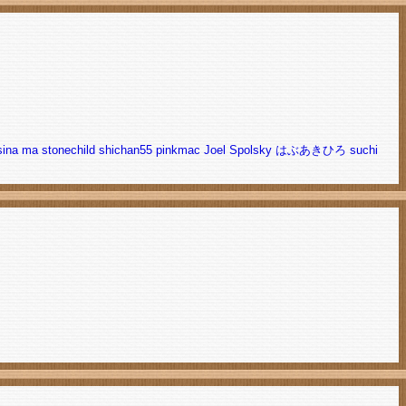
ina
ma
stonechild
shichan55
pinkmac
Joel Spolsky
はぶあきひろ
suchi