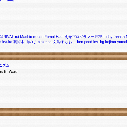
DJRIVAL
rui
Machic
m-use
Fomal Haut
えせプログラマー
P2P today
tanaka
n
kyuka
芸術本
山のじ
pinkmac
文鳥様
なお。
ken
pcod
kw+hg
kojima
yama
ニズム
as B. Ward