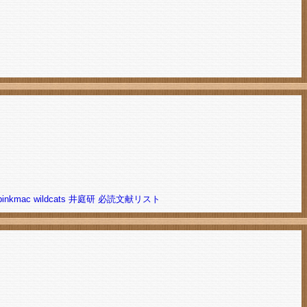
pinkmac
wildcats
井庭研 必読文献リスト