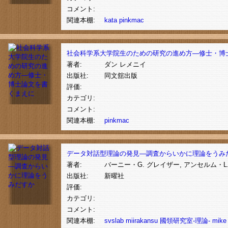
コメント:
関連本棚:
kata
pinkmac
社会科学系大学院生のための研究の進め方―修士・博
著者:
ダン レメニイ
出版社:
同文舘出版
評価:
カテゴリ:
コメント:
関連本棚:
pinkmac
データ対話型理論の発見―調査からいかに理論をうみ
著者:
バーニー・G. グレイザー, アンセルム・L
出版社:
新曜社
評価:
カテゴリ:
コメント:
関連本棚:
svslab
miirakansu
國領研究室-理論-
mike