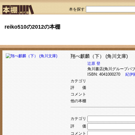
本を探す
reiko510の2012の本棚
翔べ麒麟（下） (角川文庫)
辻原 登
角川書店(角川グループパブ
ISBN: 4041000270
紀伊
カテゴリ
評 価
コメント
他の本棚
カテゴリ
評 価
コメント