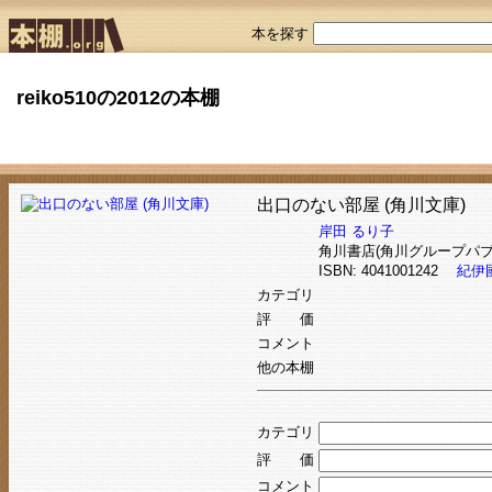
本を探す
reiko510の2012の本棚
出口のない部屋 (角川文庫)
岸田 るり子
角川書店(角川グループパブ
ISBN: 4041001242
紀伊
カテゴリ
評 価
コメント
他の本棚
カテゴリ
評 価
コメント