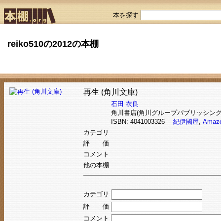
本を探す
reiko510の2012の本棚
再生 (角川文庫)
石田 衣良
角川書店(角川グループパブリッシング
ISBN: 4041003326
紀伊國屋
,
Amaz
カテゴリ
評 価
コメント
他の本棚
カテゴリ
評 価
コメント