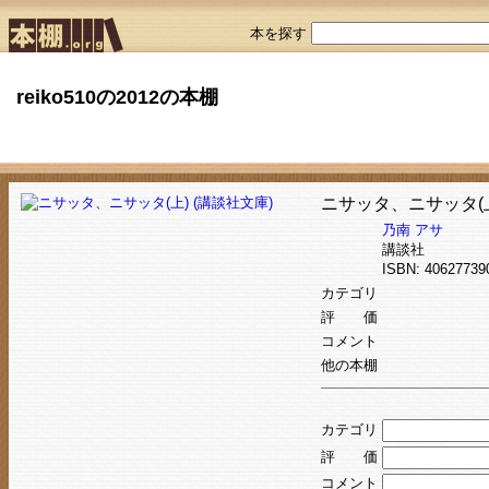
本を探す
reiko510の2012の本棚
ニサッタ、ニサッタ(上
乃南 アサ
講談社
ISBN: 406277
カテゴリ
評 価
コメント
他の本棚
カテゴリ
評 価
コメント