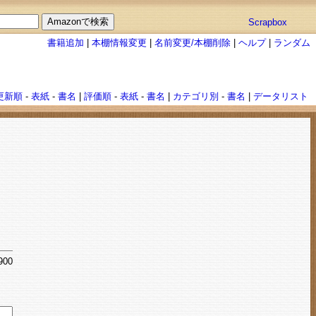
Scrapbox
書籍追加
|
本棚情報変更
|
名前変更/本棚削除
|
ヘルプ
|
ランダム
更新順
-
表紙
-
書名
|
評価順
-
表紙
-
書名
|
カテゴリ別
-
書名
|
データリスト
900