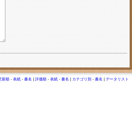
更新順
-
表紙
-
書名
|
評価順
-
表紙
-
書名
|
カテゴリ別
-
書名
|
データリスト