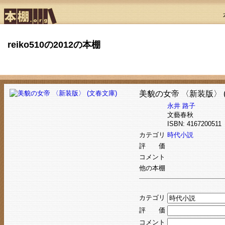
reiko510の2012の本棚
美貌の女帝 〈新装版〉 
永井 路子
文藝春秋
ISBN: 41672005
カテゴリ
時代小説
評 価
コメント
他の本棚
カテゴリ
評 価
コメント