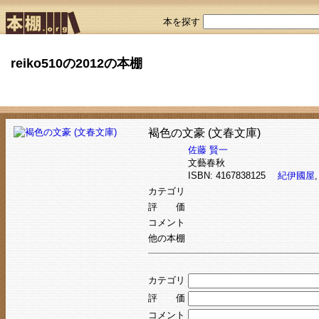
本を探す
reiko510の2012の本棚
褐色の文豪 (文春文庫)
佐藤 賢一
文藝春秋
ISBN: 4167838125
紀伊國屋
カテゴリ
評 価
コメント
他の本棚
カテゴリ
評 価
コメント