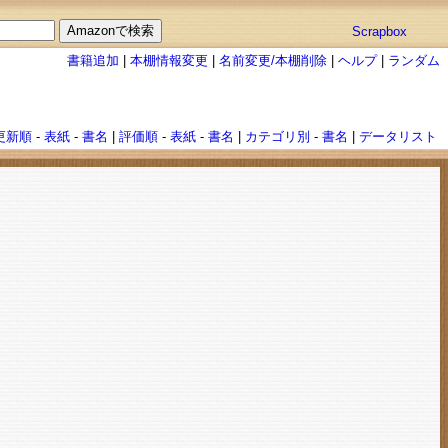
Scrapbox
書籍追加
|
本棚情報変更
|
名前変更/本棚削除
|
ヘルプ
|
ランダム
更新順
-
表紙
-
書名
|
評価順
-
表紙
-
書名
|
カテゴリ別
-
書名
|
データリスト