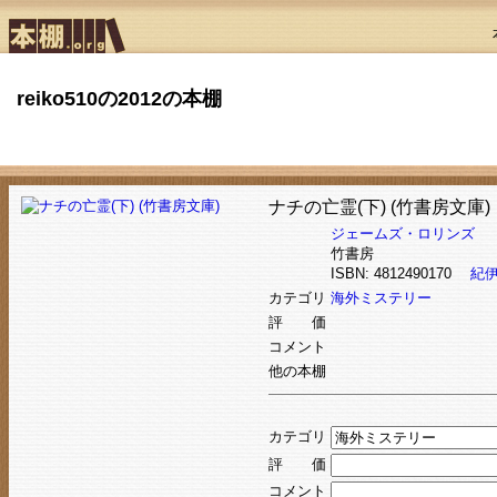
reiko510の2012の本棚
ナチの亡霊(下) (竹書房文庫)
ジェームズ・ロリンズ
竹書房
ISBN: 4812490170
紀
カテゴリ
海外ミステリー
評 価
コメント
他の本棚
カテゴリ
評 価
コメント