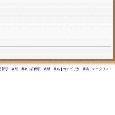
更新順
-
表紙
-
書名
|
評価順
-
表紙
-
書名
|
カテゴリ別
-
書名
|
データリスト