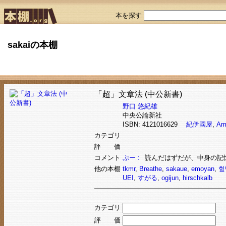
本を探す
sakaiの本棚
「超」文章法 (中公新書)
野口 悠紀雄
中央公論新社
ISBN: 4121016629
紀伊國屋
,
Am
カテゴリ
評 価
コメント
ぷー :
読んだはずだが、中身の記
他の本棚
tkmr
,
Breathe
,
sakaue
,
emoyan
,
힢
UEI
,
すがる
,
ogijun
,
hirschkalb
カテゴリ
評 価