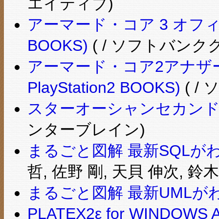
エイティブ)
アーマード・コア 3 オフィシャル
BOOKS)
( / ソフトバン
アーマード・コア2アナザー
PlayStation2 BOOKS)
( 
スターオーシャンセカン
ンターブレイン)
まるごと図解 最新SQLが
哲, 佐野 剛, 天貝 伸次, 鈴
まるごと図解 最新UMLが
PLATEX2ε for WINDOWS An