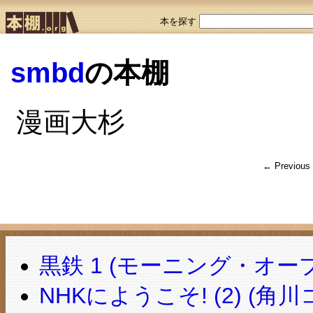
本を探す
smbd
の本棚
漫画大杉
← Previous
黒鉄 1 (モーニング・オープ
NHKにようこそ! (2) (