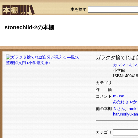
本を探す
stonechild-2の本棚
ガラクタ捨てれば自
カレン・キン
小学館
ISBN: 4094
カテゴリ
評 価
m-use :
コメント
みたけさやか 
他の本棚
Ｎさん
,
mmk
harunoriyuka
カテゴリ