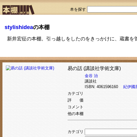
本を探す
stylishidea
の本棚
新井宏征の本棚。引っ越しをしたのをきっかけに、蔵書を
易の話 (講談社学術文庫)
金谷 治
講談社
ISBN: 4061596160
紀伊國
カテゴリ
評 価
コメント
他の本棚
カテゴリ