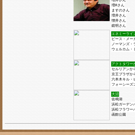
増丼さん
増#さん
ますのさん
増井さん
憎井さん
鏡明さん
エネミーライ
ピース・メー
ノーマンズ・
ウェルカム・
アクトタワー
セルリアンか
京王プラザか
六本木キル・
フォーシーズ
大沼
佐鳴湖
浜松ガーデン
浜松フラワー
函館公園