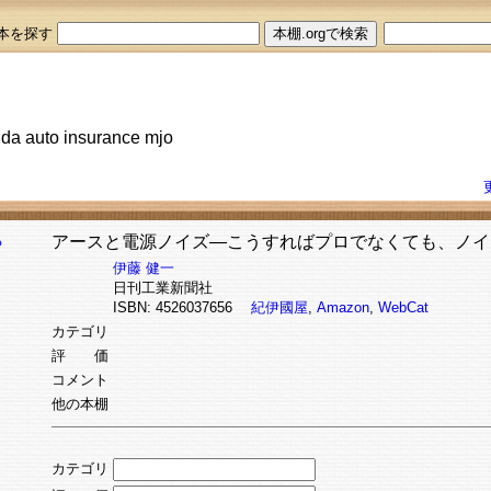
本を探す
rida auto insurance mjo
アースと電源ノイズ―こうすればプロでなくても、ノイ
伊藤 健一
日刊工業新聞社
ISBN: 4526037656
紀伊國屋
,
Amazon
,
WebCat
カテゴリ
評 価
コメント
他の本棚
カテゴリ