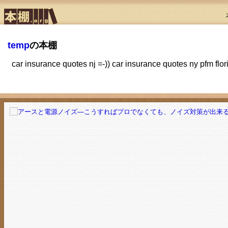
temp
の本棚
car insurance quotes nj =-)) car insurance quotes ny pfm flo