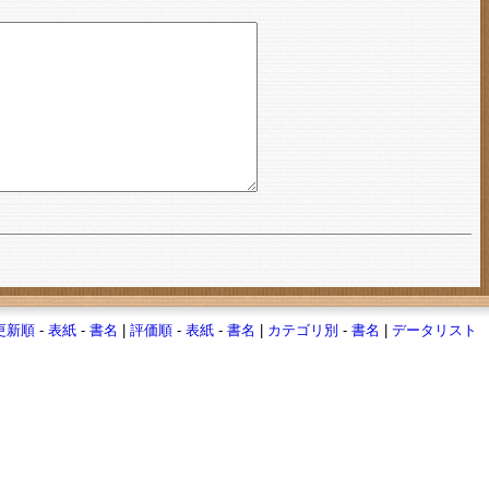
更新順
-
表紙
-
書名
|
評価順
-
表紙
-
書名
|
カテゴリ別
-
書名
|
データリスト