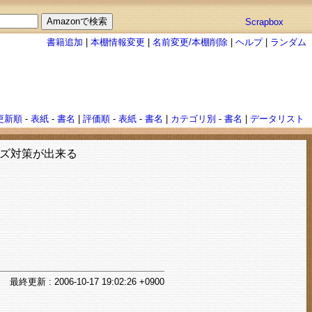
Scrapbox
書籍追加
|
本棚情報変更
|
名前変更/本棚削除
|
ヘルプ
|
ランダム
更新順
-
表紙
-
書名
|
評価順
-
表紙
-
書名
|
カテゴリ別
-
書名
|
データリスト
ズ対策が出来る
最終
更新
: 2006-10-17 19:02:26 +0900