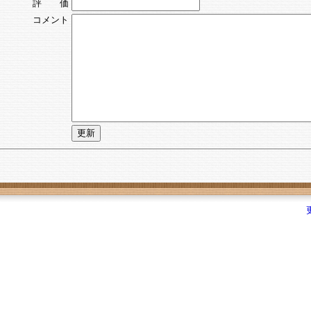
評 価
コメント