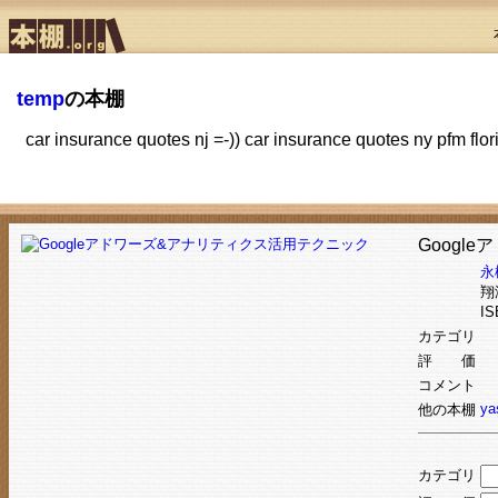
temp
の本棚
car insurance quotes nj =-)) car insurance quotes ny pfm flo
Googl
永
翔
IS
カテゴリ
評 価
コメント
ya
他の本棚
カテゴリ