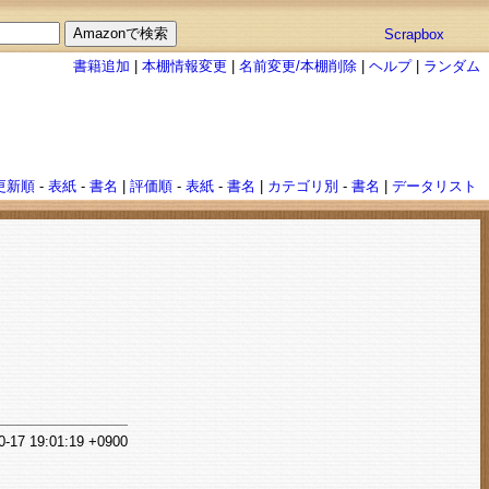
Scrapbox
書籍追加
|
本棚情報変更
|
名前変更/本棚削除
|
ヘルプ
|
ランダム
更新順
-
表紙
-
書名
|
評価順
-
表紙
-
書名
|
カテゴリ別
-
書名
|
データリスト
0-17 19:01:19 +0900