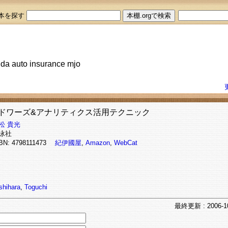
本を探す
rida auto insurance mjo
eアドワーズ&アナリティクス活用テクニック
松 貴光
泳社
BN: 4798111473
紀伊國屋
,
Amazon
,
WebCat
shihara
,
Toguchi
最終
更新
: 2006-1