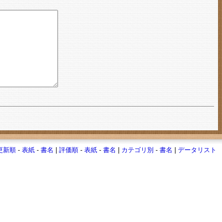
更新順
-
表紙
-
書名
|
評価順
-
表紙
-
書名
|
カテゴリ別
-
書名
|
データリスト