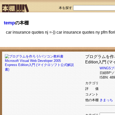
本を探す
temp
の本棚
car insurance quotes nj =-)) car insurance quotes ny pfm flo
プログラムを作ろう!パ
Edition入門
WINGS
日経BP
ISBN: 4
カテゴリ
評 価
コメント
他の本棚
きまっち