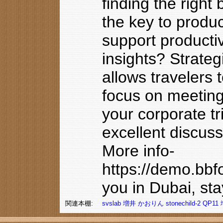
finding the right
the key to produc
support productiv
insights? Strateg
allows travelers
focus on meeting
your corporate tr
excellent discuss
More info-
https://demo.bb
you in Dubai, sta
関連本棚:
svslab
増井
かおりん
stonechild-2
QP11