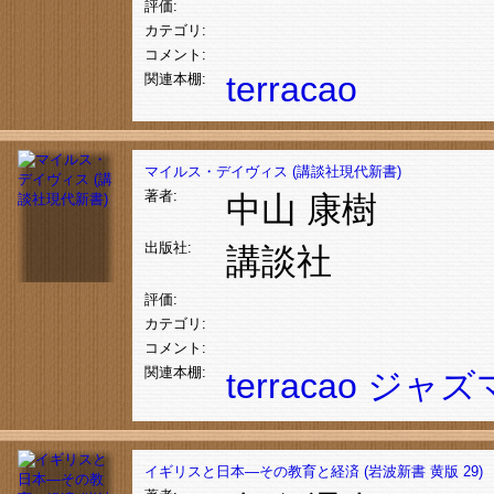
評価:
カテゴリ:
コメント:
terracao
関連本棚:
マイルス・デイヴィス (講談社現代新書)
著者:
中山 康樹
出版社:
講談社
評価:
カテゴリ:
コメント:
関連本棚:
terracao
ジャズ
イギリスと日本―その教育と経済 (岩波新書 黄版 29)