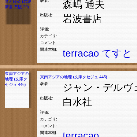
著者:
森嶋 通夫
出版社:
岩波書店
評価:
カテゴリ:
コメント:
関連本棚:
terracao
てすと
東南アジアの
東南アジアの地理 (文庫クセジュ 446)
地理 (文庫ク
著者:
ジャン・デルヴ
セジュ 446)
出版社:
白水社
評価:
カテゴリ:
コメント:
terracao
関連本棚: