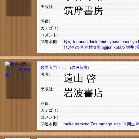
出版社:
筑摩書房
評価:
カテゴリ:
コメント:
関連本棚:
玲司
terracao
thinkeroid
syousetusensyo
びJ/その他
稲村慎司
ogijun
kotaro
増井
数学入門〈上〉 (岩波新書)
著者:
遠山 啓
出版社:
岩波書店
評価:
カテゴリ:
コメント:
関連本棚:
moke
terracao
Zas
tamago_girai
６期生
M