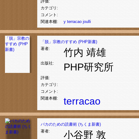
評価:
カテゴリ:
コメント:
関連本棚:
y
terracao
joulli
「脱」宗教の
「脱」宗教のすすめ (PHP新書)
すすめ (PHP
著者:
竹内 靖雄
新書)
出版社:
PHP研究所
評価:
カテゴリ:
コメント:
terracao
関連本棚:
バカのための読書術 (ちくま新書)
著者:
小谷野 敦