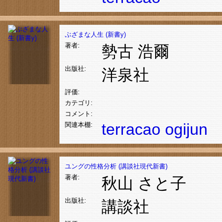
ぶざまな人生 (新書y)
著者:
勢古 浩爾
出版社:
洋泉社
評価:
カテゴリ:
コメント:
terracao
ogijun
関連本棚:
ユングの性格分析 (講談社現代新書)
著者:
秋山 さと子
出版社:
講談社