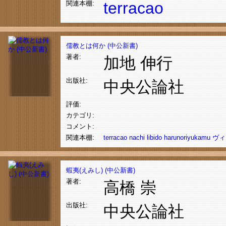
terracao
関連本棚:
儒教とは何か (中公新書)
著者:
加地 伸行
出版社:
中央公論社
評価:
カテゴリ:
コメント:
関連本棚:
terracao
nachi
libido
harunoriyukamu
ヴィ
蝦夷(えみし) (中公新書)
著者:
高橋 崇
出版社:
中央公論社