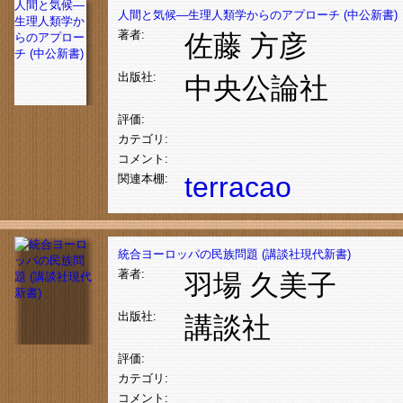
人間と気候―
人間と気候―生理人類学からのアプローチ (中公新書)
生理人類学か
著者:
佐藤 方彦
らのアプロー
チ (中公新書)
出版社:
中央公論社
評価:
カテゴリ:
コメント:
terracao
関連本棚:
統合ヨーロッパの民族問題 (講談社現代新書)
著者:
羽場 久美子
出版社:
講談社
評価:
カテゴリ:
コメント: