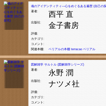
魂のアイデンティティ―心をめぐるある遍歴 (自己の探
著者:
西平 直
出版社:
金子書房
評価:
カテゴリ:
コメント:
関連本棚:
ベリアルの本棚
terracao
ベリアル
図解雑学 サルトル (図解雑学シリーズ)
著者:
永野 潤
出版社:
ナツメ社
評価:
カテゴリ:
コメント: