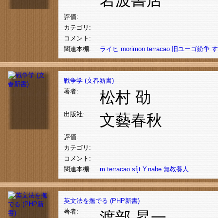
評価:
カテゴリ:
コメント:
関連本棚:
ライヒ
morimon
terracao
旧ユーゴ紛争
す
戦争学 (文春新書)
著者:
松村 劭
出版社:
文藝春秋
評価:
カテゴリ:
コメント:
関連本棚:
m
terracao
sfjt
Y.nabe
無教養人
英文法を撫でる (PHP新書)
著者:
渡部 昇一