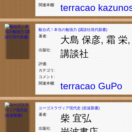
terracao
kazuno
関連本棚:
駿台式！本当の勉強力 (講談社現代新書)
著者:
大島 保彦, 霜 栄
出版社:
講談社
評価:
カテゴリ:
コメント:
terracao
GuPo
関連本棚:
ユーゴスラヴィア現代史 (岩波新書)
著者:
柴 宜弘
出版社:
岩波書店