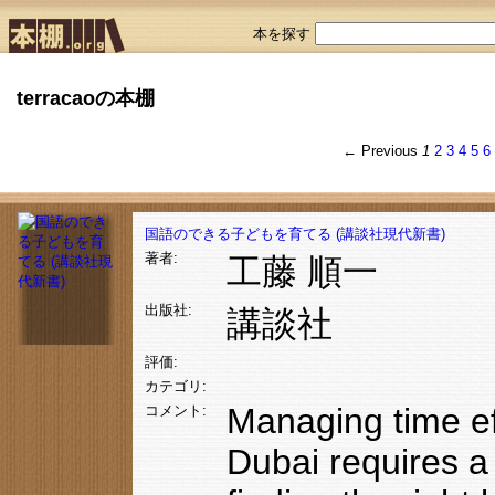
本を探す
terracaoの本棚
← Previous
1
2
3
4
5
6
国語のできる子どもを育てる (講談社現代新書)
著者:
工藤 順一
出版社:
講談社
評価:
カテゴリ:
Managing time effi
コメント:
Dubai requires a 