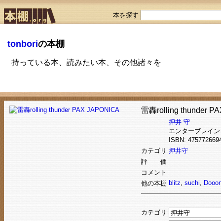
本を探す
tonbori
の本棚
持っている本、読みたい本、その他諸々を
雷轟rolling thunder P
押井 守
エンターブレイン
ISBN: 4757726
カテゴリ
押井守
評 価
コメント
blitz
,
suchi
,
Dooo
他の本棚
カテゴリ