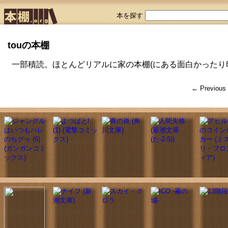
本を探す
touの本棚
一部積読。ほとんどリアルに家の本棚(にある面白かったり
← Previous