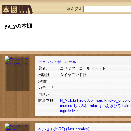
本を探す
ys_yの本棚
チェンジ・ザ・ルール！
著者:
エリヤフ・ゴールドラット
出版社:
ダイヤモンド社
評価:
カテゴリ:
コメント:
関連本棚:
N_A
alala
hiroK
みわ
naru
knickel_drive
k
musina
じぇみに
roku
はぶあきひろ
bako
rage1515
ks
ベルセルク (27) (Jets comics)