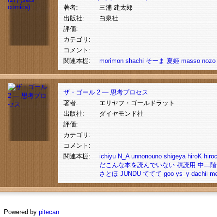
著者:
三浦 建太郎
出版社:
白泉社
評価:
カテゴリ:
コメント:
関連本棚:
morimon
shachi
そーま
夏姫
masso
nozo
ザ・ゴール 2 ― 思考プロセス
著者:
エリヤフ・ゴールドラット
出版社:
ダイヤモンド社
評価:
カテゴリ:
コメント:
関連本棚:
ichiyu
N_A
unnonouno
shigeya
hiroK
hiro
だこんな本を読んでいない
積読用
中二階
さとほ
JUNDU
ててて
goo
ys_y
dachii
me
Powered by
pitecan