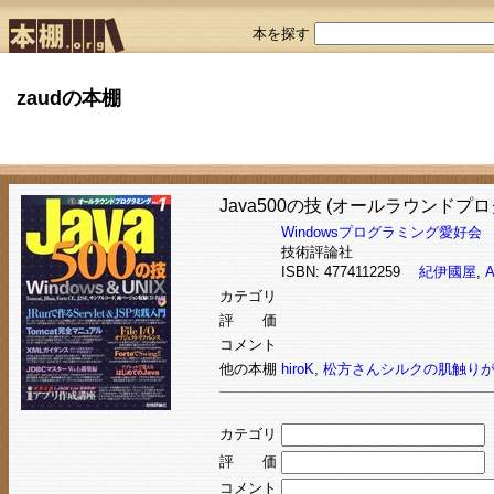
本を探す
zaudの本棚
Java500の技 (オールラウンドプ
Windowsプログラミング愛好会
技術評論社
ISBN: 4774112259
紀伊國屋
,
A
カテゴリ
評 価
コメント
他の本棚
hiroK
,
松方さんシルクの肌触り
カテゴリ
評 価
コメント