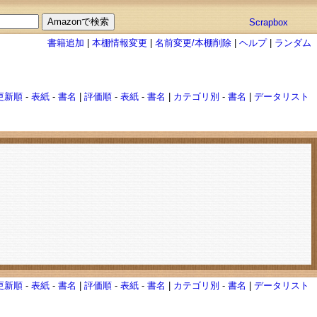
Scrapbox
書籍追加
|
本棚情報変更
|
名前変更/本棚削除
|
ヘルプ
|
ランダム
更新順
-
表紙
-
書名
|
評価順
-
表紙
-
書名
|
カテゴリ別
-
書名
|
データリスト
更新順
-
表紙
-
書名
|
評価順
-
表紙
-
書名
|
カテゴリ別
-
書名
|
データリスト