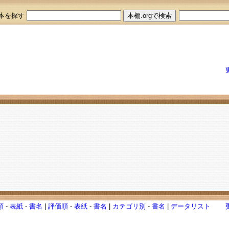
本を探す
順
-
表紙
-
書名
|
評価順
-
表紙
-
書名
|
カテゴリ別
-
書名
|
データリスト