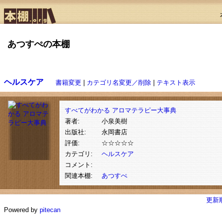
あつすぺの本棚
ヘルスケア
書籍変更
|
カテゴリ名変更／削除
|
テキスト表示
すべてがわかる アロマテラピー大事典
著者:
小泉美樹
出版社:
永岡書店
評価:
☆☆☆☆☆
カテゴリ:
ヘルスケア
コメント:
関連本棚:
あつすぺ
更新
Powered by
pitecan