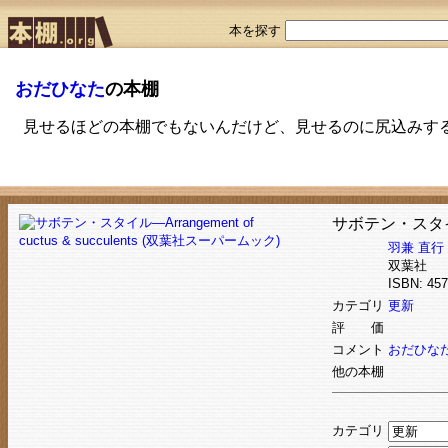
本を探す
おだひなた
の本棚
見せるほどの本棚でもないんだけど、見せるのに尻込みす
サボテン・スタイル―A
羽兼 直行
双葉社
ISBN: 4
カテゴリ
更新
評 価
コメント
おだひなた
他の本棚
カテゴリ