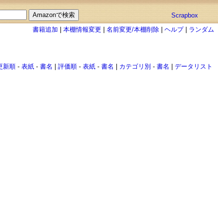
Scrapbox
書籍追加
|
本棚情報変更
|
名前変更/本棚削除
|
ヘルプ
|
ランダム
更新順
-
表紙
-
書名
|
評価順
-
表紙
-
書名
|
カテゴリ別
-
書名
|
データリスト