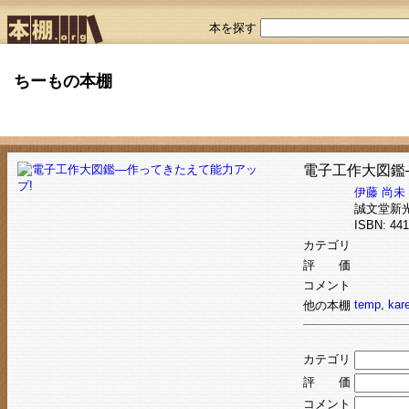
本を探す
ちーもの本棚
電子工作大図鑑
伊藤 尚未
誠文堂新
ISBN: 4
カテゴリ
評 価
コメント
temp
,
kar
他の本棚
カテゴリ
評 価
コメント