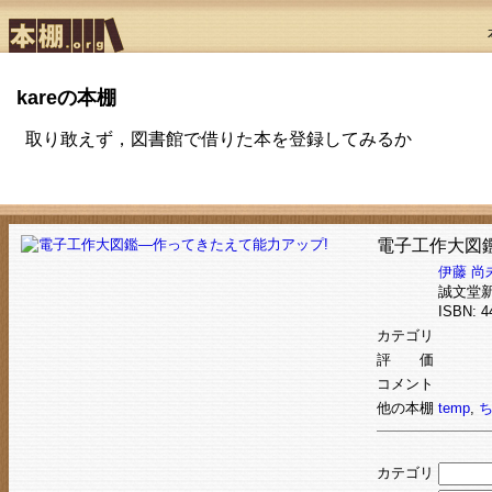
kareの本棚
取り敢えず，図書館で借りた本を登録してみるか
電子工作大図
伊藤 尚
誠文堂
ISBN: 
カテゴリ
評 価
コメント
他の本棚
temp
,
カテゴリ