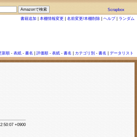
Scrapbox
書籍追加
|
本棚情報変更
|
名前変更/本棚削除
|
ヘルプ
|
ランダム
更新順
-
表紙
-
書名
|
評価順
-
表紙
-
書名
|
カテゴリ別
-
書名
|
データリスト
12:50:07 +0900