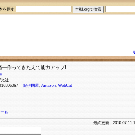
本を探す
鑑―作ってきたえて能力アップ!
未
新光社
4416306067
紀伊國屋
,
Amazon
,
WebCat
ちーも
最終
更新
: 2010-07-11 