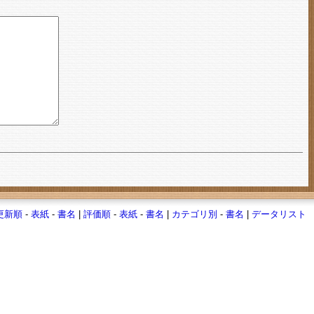
更新順
-
表紙
-
書名
|
評価順
-
表紙
-
書名
|
カテゴリ別
-
書名
|
データリスト