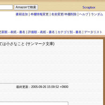
Scrapbox
書籍追加
|
本棚情報変更
|
名前変更/本棚削除
|
ヘルプ
|
ランダム
更新順
-
表紙
-
書名
|
評価順
-
表紙
-
書名
|
カテゴリ別
-
書名
|
データリスト
は小さなこと (サンマーク文庫)
最終
更新
: 2005-09-26 15:09:52 +0900