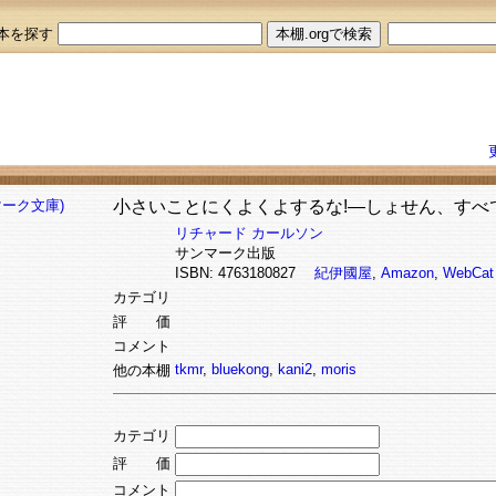
本を探す
小さいことにくよくよするな!―しょせん、すべて
リチャード カールソン
サンマーク出版
ISBN: 4763180827
紀伊國屋
,
Amazon
,
WebCat
カテゴリ
評 価
コメント
tkmr
,
bluekong
,
kani2
,
moris
他の本棚
カテゴリ
評 価
コメント