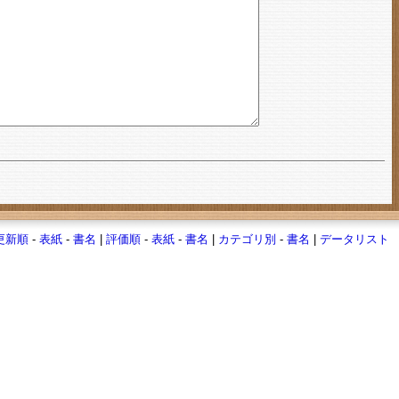
更新順
-
表紙
-
書名
|
評価順
-
表紙
-
書名
|
カテゴリ別
-
書名
|
データリスト