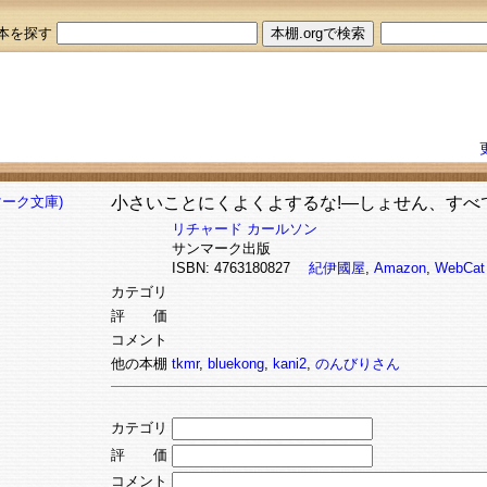
本を探す
小さいことにくよくよするな!―しょせん、すべて
リチャード カールソン
サンマーク出版
ISBN: 4763180827
紀伊國屋
,
Amazon
,
WebCat
カテゴリ
評 価
コメント
他の本棚
tkmr
,
bluekong
,
kani2
,
のんびりさん
カテゴリ
評 価
コメント