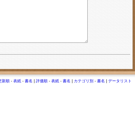
更新順
-
表紙
-
書名
|
評価順
-
表紙
-
書名
|
カテゴリ別
-
書名
|
データリスト