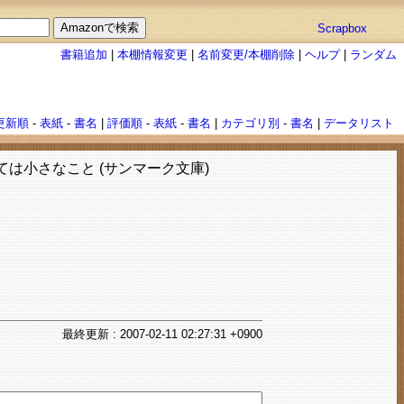
Scrapbox
書籍追加
|
本棚情報変更
|
名前変更/本棚削除
|
ヘルプ
|
ランダム
更新順
-
表紙
-
書名
|
評価順
-
表紙
-
書名
|
カテゴリ別
-
書名
|
データリスト
は小さなこと (サンマーク文庫)
最終
更新
: 2007-02-11 02:27:31 +0900