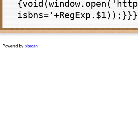
{void(window.open('http
isbns='+RegExp.$1));}}}
Powered by
pitecan