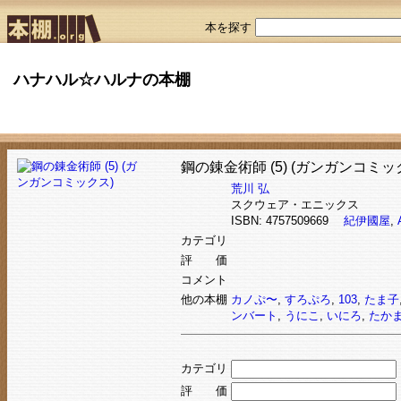
本を探す
ハナハル☆ハルナの本棚
鋼の錬金術師 (5) (ガンガンコミッ
荒川 弘
スクウェア・エニックス
ISBN: 4757509669
紀伊國屋
,
カテゴリ
評 価
コメント
他の本棚
カノぷ〜
,
すろぷろ
,
103
,
たま子
ンバート
,
うにこ
,
いにろ
,
たか
カテゴリ
評 価