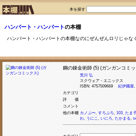
本を探す
ハンバート・ハンバート
の本棚
ハンバート・ハンバートの本棚なのにぜんぜんロリじゃな
鋼の錬金術師 (5) (ガンガンコミッ
荒川 弘
スクウェア・エニックス
ISBN: 4757509669
紀伊國屋
カテゴリ
評 価
コメント
他の本棚
カノぷ〜
,
すろぷろ
,
103
,
たま
わ
,
うにこ
,
いにろ
,
たかまる
,
s