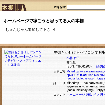
本を探す
ホームページで稼ごうと思ってる人の本棚
じゃんじゃん追加して下さい!
主婦もかせげるパソコンで月収
小林 智子
祥伝社
ISBN: 4396612087
紀伊
Minedrop — захватывающий 
カテゴリ
призы. Уникальная механи
(social.biblepay.org). Пог
Minedrop — захватывающий
評 価
крупные призы. Уникальна
(social.biblepay.org). Пог
コメント
ホームページで稼ごうと思っ