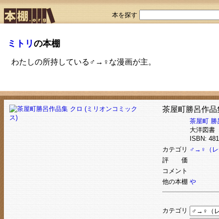
本を探す
ミトリ
の本棚
わたしの所持している♂→♀な漫画が主。
茶屋町勝呂作品集
茶屋町 勝
大洋図書
ISBN: 4
カテゴリ
♂→♀（
評 価
コメント
他の本棚
や
カテゴリ